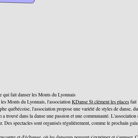
 qui fait danser les Monts du Lyonnais
 les Monts du Lyonnais, l'association
KDanse St clément les places
fait
he québécoise, l'association propose une variété de styles de danse, du
 a trouvé dans la danse une passion et une communauté. L'association 
our. Des spectacles sont organisés régulièrement, comme le prochain gala
rencontre et d'échange, où les danseurs peuvent s'exprimer et s'amuser. 