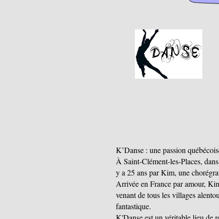
K’Danse : une passion québécoise
À Saint-Clément-les-Places, dans
y a 25 ans par Kim, une chorégrap
Arrivée en France par amour, Kim
venant de tous les villages alent
fantastique.
K'Danse est un véritable lieu de 