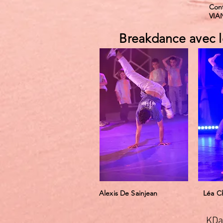
Cont
VIA
Breakdance avec l
Alexis De Sainjean
Léa Ch
KDa