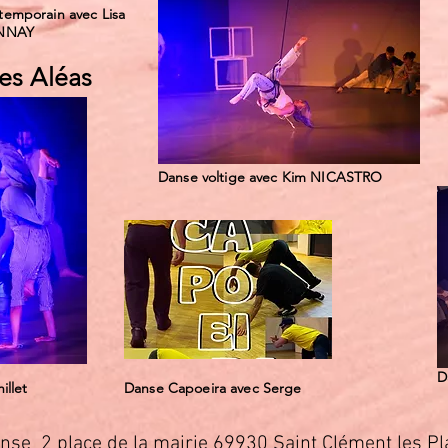
emporain avec Lisa
NNAY
es Aléas
Danse voltige avec Kim NICASTRO
D
illet
Danse Capoeira avec Serge
nse 2 place de la mairie 69930 Saint Clément les Pl